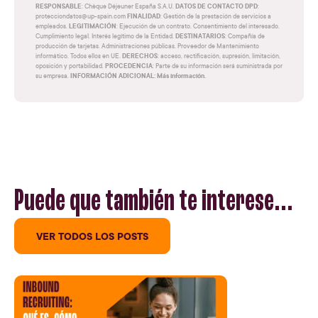
RESPONSABLE
DATOS DE CONTACTO DPD
: Chèque Déjeuner España S.A.U.
:
FINALIDAD
protecciondatos@up-spain.com
: Gestión de la prestación de servicios a
LEGITIMACIÓN
empleados.
: Ejecución de un contrato. Consentimiento del interesado.
DESTINATARIOS
Cumplimiento legal. Interés legítimo de la Entidad.
: Compañía de
producción de tarjetas. Administraciones públicas. Proveedor de Mantenimiento
DERECHOS
informático. Todos ellos en UE.
: acceso, rectificación, supresión, limitación,
PROCEDENCIA
oposición y portabilidad.
: Parte de su información será suministrada por
INFORMACIÓN ADICIONAL: Más información.
su empresa.
Puede que también te interese...
VER TODOS LOS POSTS