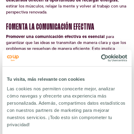
estirar los músculos, relajar la mente y volver al trabajo con una
perspectiva renovada.
FOMENTA LA COMUNICACIÓN EFECTIVA
Promover una comunicación efectiva es esencial
para
garantizar que las ideas se transmitan de manera clara y que los
problemas se resuelvan de manera eficiente. Esto implica
escuchar activamente a los demás cuando hablan, prestando
atención genuina y mostrando interés en sus puntos de vista.
También significa comunicar tus ideas de manera clara y directa,
evitando un lenguaje complicado o una jerga innecesaria.
Tu visita, más relevante con cookies
ADMINISTRA EL TIEMPO EFICAZMENTE
Las cookies nos permiten conocerte mejor, analizar
cómo navegas y ofrecerte una experiencia más
gestión efectiva del tiempo
La
es una habilidad esencial en el
entorno laboral y en la vida en general. Implica la capacidad de
personalizada. Además, compartimos datos estadísticos
planificar, organizar y priorizar tus tareas y actividades de manera
con nuestros partners de marketing para mejorar
que puedas aprovechar al máximo tu día y cumplir con tus
nuestros servicios. ¡Todo esto sin comprometer tu
responsabilidades de manera eficiente.
privacidad!
es importante
Para administrar el tiempo eficazmente,