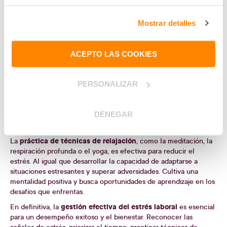
comenzar por definir tus objetivos y metas.
Esto te ayudará a
establecer prioridades y a enfocarte en lo que es más
importante. Luego, puedes utilizar técnicas de gestión del
Mostrar detalles
tiempo para optimizar tu productividad.
ACEPTO LAS COOKIES
DESARROLLA HABILIDADES DE MANEJO DEL ESTRÉS
manejo del estrés
El
es una habilidad fundamental en la vida, y
PERSONALIZAR
es especialmente importante en el entorno laboral, donde las
demandas y las presiones pueden ser significativas. Aprender a
lidiar con esta respuesta física y emocional de manera efectiva
DENEGAR
mejora tu bienestar y tu capacidad para enfrentar desafíos con
calma y resiliencia.
práctica de técnicas de relajación
La
, como la meditación, la
respiración profunda o el yoga, es efectiva para reducir el
estrés. Al igual que desarrollar la capacidad de adaptarse a
situaciones estresantes y superar adversidades. Cultiva una
mentalidad positiva y busca oportunidades de aprendizaje en los
desafíos que enfrentas.
gestión efectiva del estrés laboral
En definitiva, la
es esencial
para un desempeño exitoso y el bienestar. Reconocer las
señales de estrés, priorizar el tiempo, practicar técnicas de