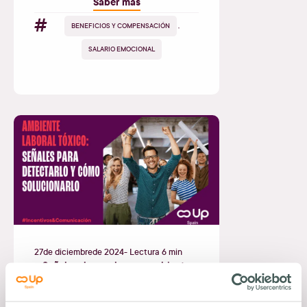
Saber más
#
BENEFICIOS Y COMPENSACIÓN
,
SALARIO EMOCIONAL
27
de
diciembre
de
2024
- Lectura 6 min
Señales de que hay un ambiente
laboral tóxico en tu empresa
Saber más