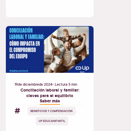
19
de
diciembre
de
2024
- Lectura 5 min
Conciliación laboral y familiar:
claves para el equilibrio
Saber más
#
BENEFICIOS Y COMPENSACIÓN
,
UP EDUCAINFANTIL