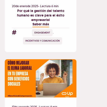
20
de
enero
de
2025
- Lectura 6 min
Por qué la gestión del talento
humano es clave para el éxito
empresarial
Saber más
#
ENGAGEMENT
,
INCENTIVOS Y COMUNICACIÓN
17
de
enero
de
2025
- Lectura 4 min