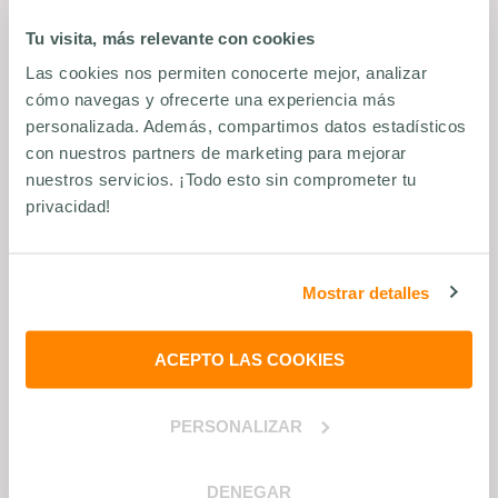
#
INCENTIVOS Y COMUNICACIÓN
Tu visita, más relevante con cookies
Las cookies nos permiten conocerte mejor, analizar
cómo navegas y ofrecerte una experiencia más
personalizada. Además, compartimos datos estadísticos
con nuestros partners de marketing para mejorar
nuestros servicios. ¡Todo esto sin comprometer tu
privacidad!
Mostrar detalles
ACEPTO LAS COOKIES
23
de
diciembre
de
2024
- Lectura 5 min
¿Qué es y qué necesitas para
organizar un congreso médico?
PERSONALIZAR
Saber más
#
EVENTOS
DENEGAR