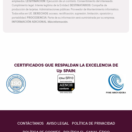
LEGITIMACIÓN
empleados.
: Ejecución de un contrato. Consentimiento del interesado.
DESTINATARIOS
Cumplimiento legal. Interés legítimo de la Entidad.
: Compañía de
producción de tarjetas. Administraciones públicas. Proveedor de Mantenimiento informático.
DERECHOS
Todos ellos en UE.
: acceso, rectificación, supresión, limitación, oposición y
PROCEDENCIA
portabilidad.
: Parte de su información será suministrada por su empresa.
INFORMACIÓN ADICIONAL: Más información.
CERTIFICADOS QUE RESPALDAN LA EXCELENCIA DE
Up SPAIN
:
CONTÁCTANOS
AVISO LEGAL
POLÍTICA DE PRIVACIDAD