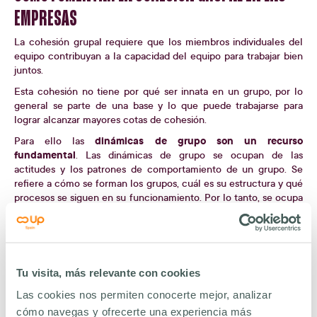
EMPRESAS
La cohesión grupal requiere que los miembros individuales del
equipo contribuyan a la capacidad del equipo para trabajar bien
juntos.
Esta cohesión no tiene por qué ser innata en un grupo, por lo
general se parte de una base y lo que puede trabajarse para
lograr alcanzar mayores cotas de cohesión.
dinámicas de grupo son un recurso
Para ello las
fundamental
. Las dinámicas de grupo se ocupan de las
actitudes y los patrones de comportamiento de un grupo. Se
refiere a cómo se forman los grupos, cuál es su estructura y qué
procesos se siguen en su funcionamiento. Por lo tanto, se ocupa
de las interacciones y fuerzas que operan entre grupos.
dinámicas de grupo diseñadas para fomentar la
Existen
cohesión de grupo
. Veamos un poco más sobre estas
dinámicas.
Tu visita, más relevante con cookies
DINÁMICAS DE COHESIÓN GRUPAL EN EMPRESAS
Las cookies nos permiten conocerte mejor, analizar
cómo navegas y ofrecerte una experiencia más