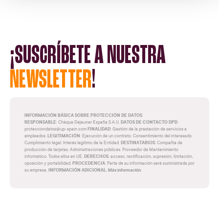
¡SUSCRÍBETE A NUESTRA
NEWSLETTER
!
INFORMACIÓN BÁSICA SOBRE PROTECCIÓN DE DATOS
RESPONSABLE
DATOS DE CONTACTO DPD
: Chèque Déjeuner España S.A.U.
:
FINALIDAD
protecciondatos@up-spain.com
: Gestión de la prestación de servicios a
LEGITIMACIÓN
empleados.
: Ejecución de un contrato. Consentimiento del interesado.
DESTINATARIOS
Cumplimiento legal. Interés legítimo de la Entidad.
: Compañía de
producción de tarjetas. Administraciones públicas. Proveedor de Mantenimiento
DERECHOS
informático. Todos ellos en UE.
: acceso, rectificación, supresión, limitación,
PROCEDENCIA
oposición y portabilidad.
: Parte de su información será suministrada por
INFORMACIÓN ADICIONAL: Más información.
su empresa.