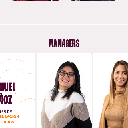
MANAGERS
RAQUEL
NOELI
UEL MUÑOZ
BARAJAS
NAVAR
NAGER DE
MANAGER DE
ENSACIÓN Y
EXCELENCIA AL
MANAGER
ENEFICIOS
CLIENTE
PRODUC