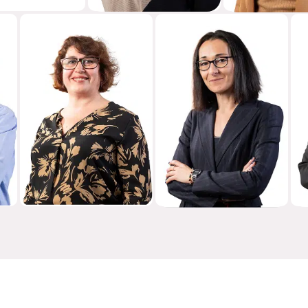
MARÍA LUISA
LUISA
ZAPATERO
DOMÍNGUEZ
MANAGER DE COBROS
LÍDER DE COMPLIANCE
Y FACTURACIÓN
Y CALIDAD