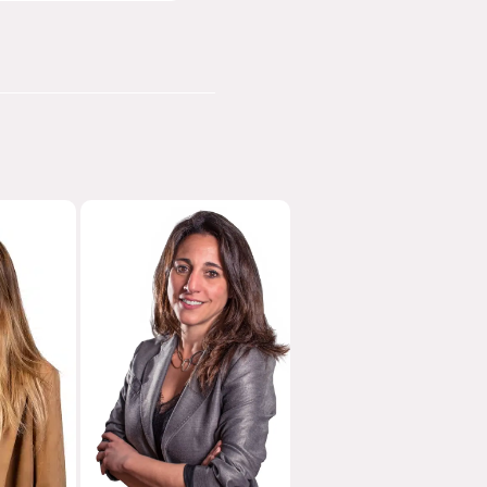
A
RUTH
RO
CHAMORRO
 DE
MANAGER DE
TO
INCENTIVOS