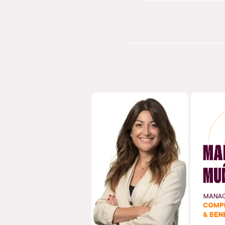
MABEL MOLERO
MAN
MANAGER DE
MARKETING
MA
RELACIONAL Y
COMP
EVENTOS
B