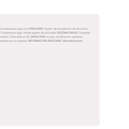
FINALIDAD
cciondatos@up-spain.com
: Gestión de la prestación de servicios a
DESTINATARIOS
 Cumplimiento legal. Interés legítimo de la Entidad.
: Compañía
DERECHOS
rmático. Todos ellos en UE.
: acceso, rectificación, supresión,
INFORMACIÓN ADICIONAL: Más información.
inistrada por su empresa.