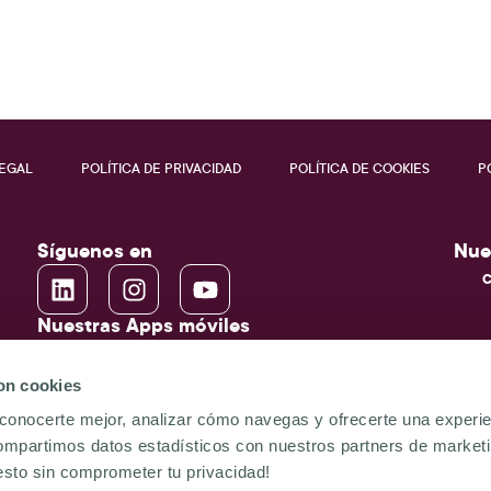
LEGAL
POLÍTICA DE PRIVACIDAD
POLÍTICA DE COOKIES
P
Síguenos en
Nue
C
Nuestras Apps móviles
con cookies
TU EXPERIENCIA UPONE
conocerte mejor, analizar cómo navegas y ofrecerte una experi
TU EXPERIENCIA UP
mpartimos datos estadísticos con nuestros partners de marketi
esto sin comprometer tu privacidad!
I