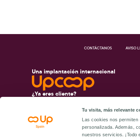
CONTÁCTANOS
AVISO 
Una implantación internacional
¿Ya eres cliente?
Contacta con nuestro equipo
Tu visita, más relevante 
Accede a tus plataformas
Las cookies nos permiten 
personalizada. Además, co
nuestros servicios. ¡Todo 