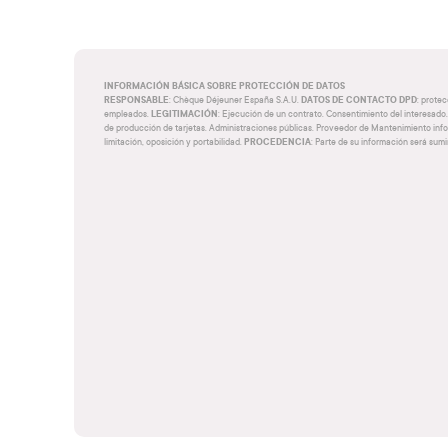
INFORMACIÓN BÁSICA SOBRE PROTECCIÓN DE DATOS
RESPONSABLE
DATOS DE CONTACTO DPD
: Chèque Déjeuner España S.A.U.
:
prote
LEGITIMACIÓN
empleados.
: Ejecución de un contrato. Consentimiento del interesado.
de producción de tarjetas. Administraciones públicas. Proveedor de Mantenimiento info
PROCEDENCIA
limitación, oposición y portabilidad.
: Parte de su información será sum