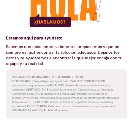
Estamos aquí para ayudarte.
Sabemos que cada empresa tiene sus propios retos y que no
siempre es fácil encontrar la solución adecuada. Déjanos tus
datos y te ayudaremos a encontrar la que mejor encaja con tu
equipo y tu realidad.
INFORMACIÓN BÁSICA SOBRE PROTECCIÓN DE DATOS
RESPONSABLE
DATOS DE CONTACTO DPD
: Chèque Déjeuner España S.A.U.
:
FINALIDAD
protecciondatos@up-spain.com
: Gestión de la prestación de servicios a
LEGITIMACIÓN
empleados.
: Ejecución de un contrato. Consentimiento del interesado.
DESTINATARIOS
Cumplimiento legal. Interés legítimo de la Entidad.
: Compañía de
producción de tarjetas. Administraciones públicas. Proveedor de Mantenimiento informático.
DERECHOS
Todos ellos en UE.
: acceso, rectificación, supresión, limitación, oposición y
PROCEDENCIA
portabilidad.
: Parte de su información será suministrada por su empresa.
INFORMACIÓN ADICIONAL: Más información.