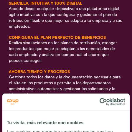
SENCILLA, INTUITIVA Y 100% DIGITAL
Accede desde cualquier dispositivo a una plataforma digital,
ágil e intuitiva con la que configurar y gestionar el plan de
retribución flexible
que mejor se adapta a tu empresa y a sus
empleados.
CONFIGURA EL PLAN PERFECTO DE BENEFICIOS
Realiza simulaciones en los
planes de retribución
, escoger
los productos que mejor se adaptan a las necesidades de
cada empleado y analiza en tiempo real el ahorro que
puedes conseguir.
AHORRA TIEMPO Y PROCESOS
Gestiona todos los datos y la documentación necesaria para
el alta en los productos y permite a los departamentos
administrativos automatizar y gestionar las solicitudes y la
información generada.
TODA LA INFORMACIÓN EN TIEMPO REAL
Consulta todos los datos actualizados y genera informes
detallados, facilitando la toma de decisiones estratégicas y el
Tu visita, más relevante con cookies
seguimiento de resultados con precisión y transparencia.
Las cookies nos permiten conocerte mejor, analizar