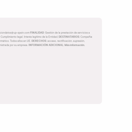
FINALIDAD
cciondatos@up-spain.com
: Gestión de la prestación de servicios a
DESTINATARIOS
 Cumplimiento legal. Interés legítimo de la Entidad.
: Compañía
DERECHOS
rmático. Todos ellos en UE.
: acceso, rectificación, supresión,
INFORMACIÓN ADICIONAL: Más información.
inistrada por su empresa.