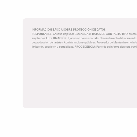
INFORMACIÓN BÁSICA SOBRE PROTECCIÓN DE DATOS
RESPONSABLE
DATOS DE CONTACTO DPD
: Chèque Déjeuner España S.A.U.
:
prote
LEGITIMACIÓN
empleados.
: Ejecución de un contrato. Consentimiento del interesado.
de producción de tarjetas. Administraciones públicas. Proveedor de Mantenimiento info
PROCEDENCIA
limitación, oposición y portabilidad.
: Parte de su información será sum