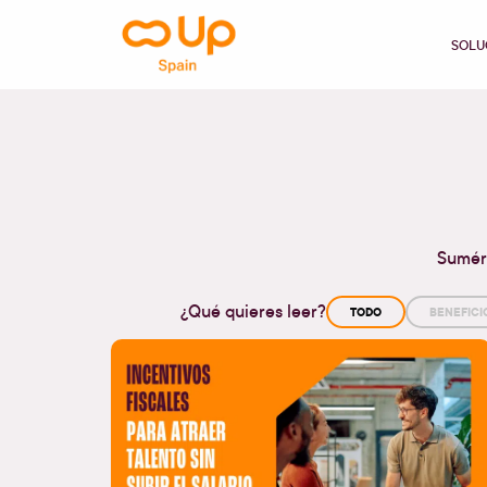
contenido
SOLU
Sumérg
¿Qué quieres leer?
TODO
BENEFICI