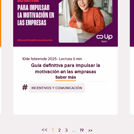
10
de
febrero
de
2025
- Lectura 6 min
Guía definitiva para impulsar la
motivación en las empresas
Saber más
#
INCENTIVOS Y COMUNICACIÓN
<<
1
2
3
…
19
>>