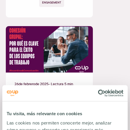
ENGAGEMENT
26
de
febrero
de
2025
- Lectura 5 min
Cohesión Grupal: clave del éxito en
grupos de trabajo
Saber más
#
ENGAGEMENT
Tu visita, más relevante con cookies
Las cookies nos permiten conocerte mejor, analizar
cómo navegas y ofrecerte una experiencia más