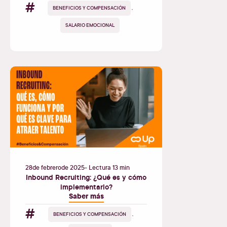
#
BENEFICIOS Y COMPENSACIÓN
,
SALARIO EMOCIONAL
28
de
febrero
de
2025
- Lectura 13 min
Inbound Recruiting: ¿Qué es y cómo
implementarlo?
Saber más
#
BENEFICIOS Y COMPENSACIÓN
,