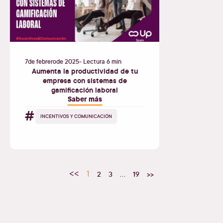
7
de
febrero
de
2025
- Lectura 6 min
Aumenta la productividad de tu
empresa con sistemas de
gamificación laboral
Saber más
#
INCENTIVOS Y COMUNICACIÓN
<<
1
2
3
…
19
>>