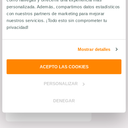
personalizada. Además, compartimos datos estadísticos
con nuestros partners de marketing para mejorar
nuestros servicios. ¡Todo esto sin comprometer tu
privacidad!
Mostrar detalles
ACEPTO LAS COOKIES
21
de
febrero
de
2025
- Lectura 16 min
Gestión del tiempo en el trabajo:
consejos para optimizarlo
PERSONALIZAR
Saber más
#
ENGAGEMENT
,
DENEGAR
INCENTIVOS Y COMUNICACIÓN