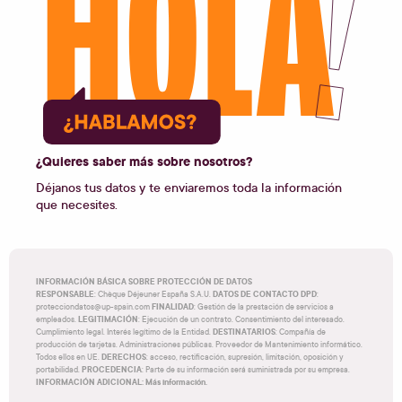
¿Quieres saber más sobre nosotros?
Déjanos tus datos y te enviaremos toda la información
que necesites.
INFORMACIÓN BÁSICA SOBRE PROTECCIÓN DE DATOS
RESPONSABLE
DATOS DE CONTACTO DPD
: Chèque Déjeuner España S.A.U.
:
FINALIDAD
protecciondatos@up-spain.com
: Gestión de la prestación de servicios a
LEGITIMACIÓN
empleados.
: Ejecución de un contrato. Consentimiento del interesado.
DESTINATARIOS
Cumplimiento legal. Interés legítimo de la Entidad.
: Compañía de
producción de tarjetas. Administraciones públicas. Proveedor de Mantenimiento informático.
DERECHOS
Todos ellos en UE.
: acceso, rectificación, supresión, limitación, oposición y
PROCEDENCIA
portabilidad.
: Parte de su información será suministrada por su empresa.
INFORMACIÓN ADICIONAL: Más información.