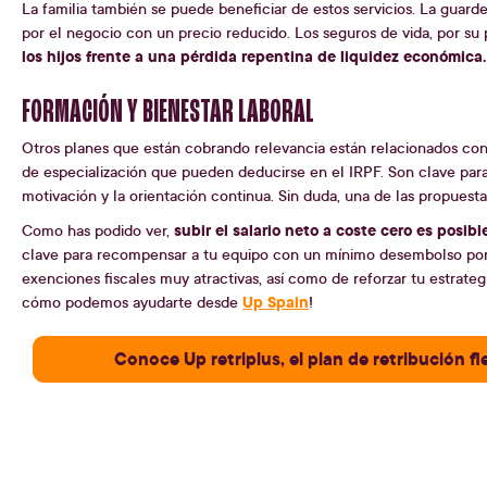
La familia también se puede beneficiar de estos servicios. La guard
por el negocio con un precio reducido. Los seguros de vida, por su 
los hijos frente a una pérdida repentina de liquidez económica.
FORMACIÓN Y BIENESTAR LABORAL
Otros planes que están cobrando relevancia están relacionados con 
de especialización que pueden deducirse en el IRPF. Son clave para 
motivación y la orientación continua. Sin duda, una de las propues
subir el salario neto a coste cero es posibl
Como has podido ver,
clave para recompensar a tu equipo con un mínimo desembolso por 
exenciones fiscales muy atractivas, así como de reforzar tu estrate
Up Spain
cómo podemos ayudarte desde
!
Conoce Up retriplus, el plan de retribución fl