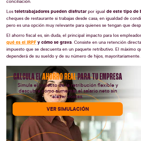
conciliación.
teletrabajadores pueden disfrutar
de este tipo de 
Los
por igual
cheques de restaurante si trabajas desde casa, en igualdad de condi
pero es una opción muy relevante para quienes se tengan que despla
El ahorro fiscal es, sin duda, el principal impacto para los emplead
qué es el IRPF
y cómo se grava
. Consiste en una retención directa
impuesto que se descuenta en un paquete retributivo. El máximo q
dependerá de su sueldo y de su número de hijos, mayoritariamente.
CALCULA EL
AHORRO REAL
PARA TU EMPRESA
Simula el impacto de la retribución flexible y
descubre cómo aumentar el salario neto sin
elevar costes.
VER SIMULACIÓN