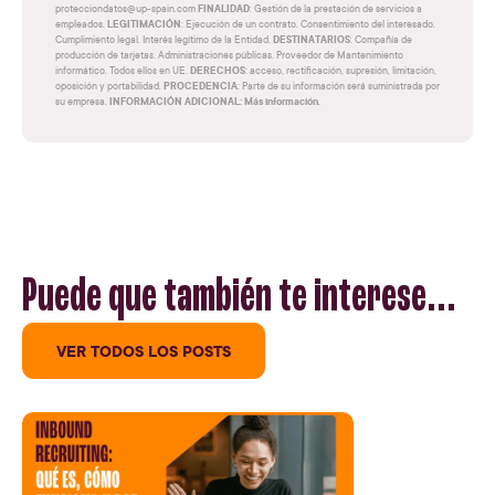
FINALIDAD
protecciondatos@up-spain.com
: Gestión de la prestación de servicios a
LEGITIMACIÓN
empleados.
: Ejecución de un contrato. Consentimiento del interesado.
DESTINATARIOS
Cumplimiento legal. Interés legítimo de la Entidad.
: Compañía de
producción de tarjetas. Administraciones públicas. Proveedor de Mantenimiento
DERECHOS
informático. Todos ellos en UE.
: acceso, rectificación, supresión, limitación,
PROCEDENCIA
oposición y portabilidad.
: Parte de su información será suministrada por
INFORMACIÓN ADICIONAL: Más información.
su empresa.
Puede que también te interese...
VER TODOS LOS POSTS