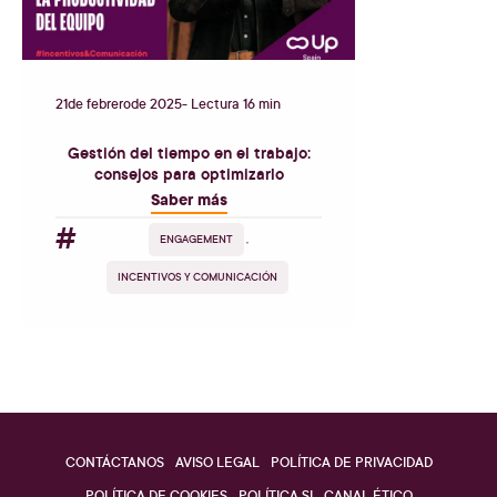
21
de
febrero
de
2025
- Lectura 16 min
Gestión del tiempo en el trabajo:
consejos para optimizarlo
Saber más
#
ENGAGEMENT
,
INCENTIVOS Y COMUNICACIÓN
CONTÁCTANOS
AVISO LEGAL
POLÍTICA DE PRIVACIDAD
POLÍTICA DE COOKIES
POLÍTICA SI
CANAL ÉTICO