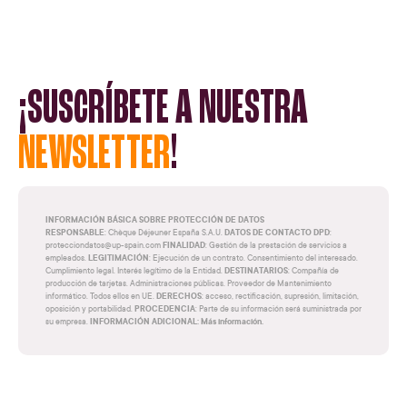
¡SUSCRÍBETE A NUESTRA
NEWSLETTER
!
INFORMACIÓN BÁSICA SOBRE PROTECCIÓN DE DATOS
RESPONSABLE
DATOS DE CONTACTO DPD
: Chèque Déjeuner España S.A.U.
:
FINALIDAD
protecciondatos@up-spain.com
: Gestión de la prestación de servicios a
LEGITIMACIÓN
empleados.
: Ejecución de un contrato. Consentimiento del interesado.
DESTINATARIOS
Cumplimiento legal. Interés legítimo de la Entidad.
: Compañía de
producción de tarjetas. Administraciones públicas. Proveedor de Mantenimiento
DERECHOS
informático. Todos ellos en UE.
: acceso, rectificación, supresión, limitación,
PROCEDENCIA
oposición y portabilidad.
: Parte de su información será suministrada por
INFORMACIÓN ADICIONAL: Más información.
su empresa.