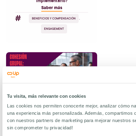
implementarlo?
Saber más
#
BENEFICIOS Y COMPENSACIÓN
,
ENGAGEMENT
Tu visita, más relevante con cookies
Las cookies nos permiten conocerte mejor, analizar cómo na
26
de
febrero
de
2025
- Lectura 5 min
una experiencia más personalizada. Además, compartimos d
con nuestros partners de marketing para mejorar nuestros se
Cohesión Grupal: clave del éxito en
sin comprometer tu privacidad!
grupos de trabajo