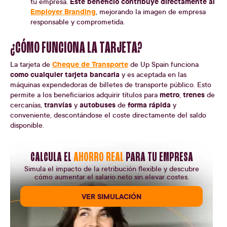
Este beneficio contribuye directamente al
tu empresa.
Employer Branding
, mejorando la imagen de empresa
responsable y comprometida.
¿CÓMO FUNCIONA LA TARJETA?
Cheque de Transporte
La tarjeta de
de Up Spain funciona
como cualquier tarjeta bancaria
y es aceptada en las
máquinas expendedoras de billetes de transporte público. Esto
metro
trenes
permite a los beneficiarios adquirir títulos para
,
de
tranvías
autobuses
forma rápida
cercanías,
y
de
y
conveniente, descontándose el coste directamente del saldo
disponible.
CALCULA EL
AHORRO REAL
PARA TU EMPRESA
Simula el impacto de la retribución flexible y descubre
cómo aumentar el salario neto sin elevar costes.
VER SIMULACIÓN