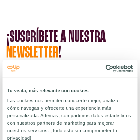
¡SUSCRÍBETE A NUESTRA
NEWSLETTER
!
INFORMACIÓN BÁSICA SOBRE PROTECCIÓN DE DATOS
RESPONSABLE
DATOS DE CONTACTO DPD
: Chèque Déjeuner España S.A.U.
:
FINALIDAD
protecciondatos@up-spain.com
: Gestión de la prestación de servicios a
LEGITIMACIÓN
empleados.
: Ejecución de un contrato. Consentimiento del interesado.
Tu visita, más relevante con cookies
DESTINATARIOS
Cumplimiento legal. Interés legítimo de la Entidad.
: Compañía de
producción de tarjetas. Administraciones públicas. Proveedor de Mantenimiento
Las cookies nos permiten conocerte mejor, analizar
DERECHOS
informático. Todos ellos en UE.
: acceso, rectificación, supresión, limitación,
PROCEDENCIA
oposición y portabilidad.
: Parte de su información será suministrada por
cómo navegas y ofrecerte una experiencia más
INFORMACIÓN ADICIONAL: Más información.
su empresa.
personalizada. Además, compartimos datos estadísticos
con nuestros partners de marketing para mejorar
nuestros servicios. ¡Todo esto sin comprometer tu
privacidad!