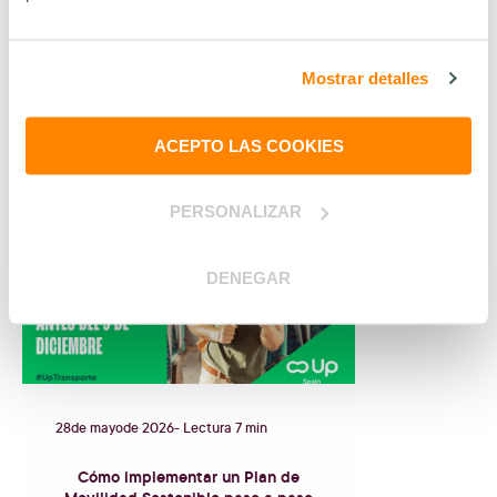
Puede que también te interese...
Mostrar detalles
VER TODOS LOS POSTS
ACEPTO LAS COOKIES
PERSONALIZAR
DENEGAR
28
de
mayo
de
2026
- Lectura 7 min
Cómo implementar un Plan de