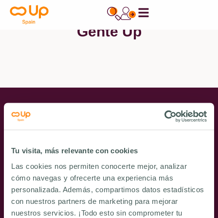
contenido
Gente Up
CONTÁCTANOS
AVISO LEGAL
POLÍTICA DE PRIVACIDAD
POLÍTICA DE COOKIES
POLÍTICA SI
CANAL ÉTICO
Tu visita, más relevante con cookies
Una implantación internacional
Las cookies nos permiten conocerte mejor, analizar
cómo navegas y ofrecerte una experiencia más
personalizada. Además, compartimos datos estadísticos
¿Ya eres cliente?
con nuestros partners de marketing para mejorar
Contacta con nuestro equipo
nuestros servicios. ¡Todo esto sin comprometer tu