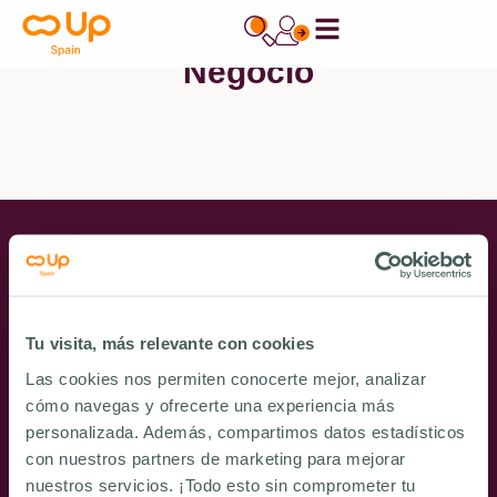
contenido
Negocio
CONTÁCTANOS
AVISO LEGAL
POLÍTICA DE PRIVACIDAD
POLÍTICA DE COOKIES
POLÍTICA SI
CANAL ÉTICO
Tu visita, más relevante con cookies
Una implantación internacional
Las cookies nos permiten conocerte mejor, analizar
cómo navegas y ofrecerte una experiencia más
personalizada. Además, compartimos datos estadísticos
¿Ya eres cliente?
con nuestros partners de marketing para mejorar
Contacta con nuestro equipo
nuestros servicios. ¡Todo esto sin comprometer tu