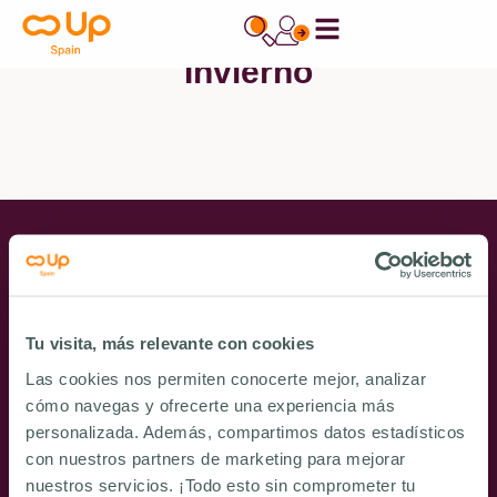
contenido
Invierno
CONTÁCTANOS
AVISO LEGAL
POLÍTICA DE PRIVACIDAD
POLÍTICA DE COOKIES
POLÍTICA SI
CANAL ÉTICO
Tu visita, más relevante con cookies
Una implantación internacional
Las cookies nos permiten conocerte mejor, analizar
cómo navegas y ofrecerte una experiencia más
personalizada. Además, compartimos datos estadísticos
¿Ya eres cliente?
con nuestros partners de marketing para mejorar
Contacta con nuestro equipo
nuestros servicios. ¡Todo esto sin comprometer tu