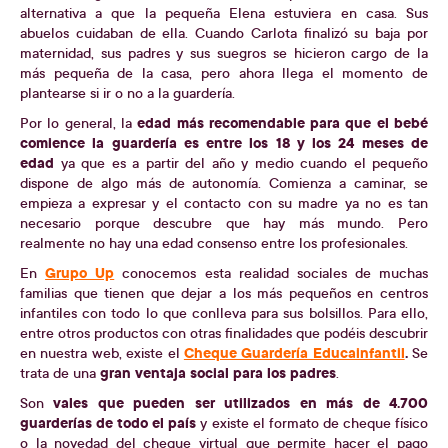
alternativa a que la pequeña Elena estuviera en casa. Sus
abuelos cuidaban de ella. Cuando Carlota finalizó su baja por
maternidad, sus padres y sus suegros se hicieron cargo de la
más pequeña de la casa, pero ahora llega el momento de
plantearse si ir o no a la guardería.
edad más recomendable para que el bebé
Por lo general, la
comience la guardería es entre los 18 y los 24 meses de
edad
ya que es a partir del año y medio cuando el pequeño
dispone de algo más de autonomía. Comienza a caminar, se
empieza a expresar y el contacto con su madre ya no es tan
necesario porque descubre que hay más mundo. Pero
realmente no hay una edad consenso entre los profesionales.
Grupo Up
En
conocemos esta realidad sociales de muchas
familias que tienen que dejar a los más pequeños en centros
infantiles con todo lo que conlleva para sus bolsillos. Para ello,
entre otros productos con otras finalidades que podéis descubrir
Cheque Guardería Educainfantil
.
en nuestra web, existe el
Se
gran ventaja social para los padres
trata de una
.
vales que pueden ser utilizados en más de 4.700
Son
guarderías de todo el país
y existe el formato de cheque físico
o la novedad del cheque virtual que permite hacer el pago