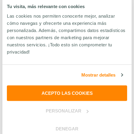
Tu visita, más relevante con cookies
Las cookies nos permiten conocerte mejor, analizar
cómo navegas y ofrecerte una experiencia más
personalizada. Además, compartimos datos estadísticos
con nuestros partners de marketing para mejorar
nuestros servicios. ¡Todo esto sin comprometer tu
privacidad!
8
de
julio
de
2026
- Lectura 10 min
Mostrar detalles
Los incentivos fiscales que tu
empresa está desaprovechando (y
ACEPTO LAS COOKIES
que podrían atraer al mejor talento
sin subir el salario)
Saber más
PERSONALIZAR
#
BENEFICIOS Y COMPENSACIÓN
DENEGAR