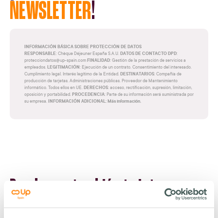
NEWSLETTER
!
INFORMACIÓN BÁSICA SOBRE PROTECCIÓN DE DATOS
RESPONSABLE
DATOS DE CONTACTO DPD
: Chèque Déjeuner España S.A.U.
:
FINALIDAD
protecciondatos@up-spain.com
: Gestión de la prestación de servicios a
LEGITIMACIÓN
empleados.
: Ejecución de un contrato. Consentimiento del interesado.
DESTINATARIOS
Cumplimiento legal. Interés legítimo de la Entidad.
: Compañía de
producción de tarjetas. Administraciones públicas. Proveedor de Mantenimiento
DERECHOS
informático. Todos ellos en UE.
: acceso, rectificación, supresión, limitación,
PROCEDENCIA
oposición y portabilidad.
: Parte de su información será suministrada por
INFORMACIÓN ADICIONAL: Más información.
su empresa.
Puede que también te interese...
VER TODOS LOS POSTS